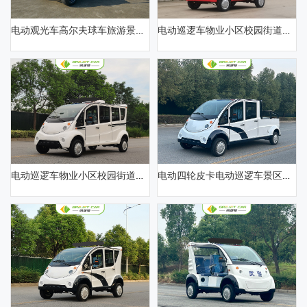
电动观光车高尔夫球车旅游景区公园游览代步酒店校园接待摆渡车楼盘看房物业小区电瓶四轮巡逻车
电动巡逻车物业小区校园街道治安巡逻电动接待车4-5座封闭可定制厂区景区公园摆渡观光巡逻电瓶接驳车
电动巡逻车物业小区校园街道治安巡逻电动接待车6-8座封闭可定制厂区景区公园摆渡观光巡逻电瓶接驳车
电动四轮皮卡电动巡逻车景区度假村物业观光游览巡逻车社区公园学校巡逻巡查接待摆渡接驳电瓶车