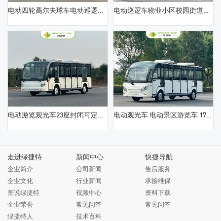
电动四轮高尔夫球车电动巡逻车景区度假村物业观光游览巡逻车4-5座封闭可定制社区公园学校巡逻巡查接待摆渡接驳电瓶车
电动巡逻车物业小区校园街道治安巡逻电动接待车5-8座厂区景区公园摆渡观光巡逻电瓶接驳车
电动游览观光车23座封闭可定制景区公园小区物业度假村花园式酒店接驳摆渡车校园酒店工厂接待定制封闭电瓶车
电动观光车 电动景区游览车 17座封闭可定制四轮电瓶看房 公园接待旅游车
走进绿捷特
新闻中心
快捷导航
企业简介
公司新闻
售后服务
企业文化
行业新闻
承接维保
图说绿捷特
视频中心
资料下载
企业荣誉
常见问答
常见问答
绿捷特人
技术百科