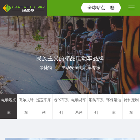
全球站点
民族主义的精品电动车品牌
绿捷特——主动安全电动车专家
电动观光
高尔夫球
巡逻车系
老爷车系
电动货车
消防车系
环保清洁
特种定制
车
车
列
列
系列
列
车
车