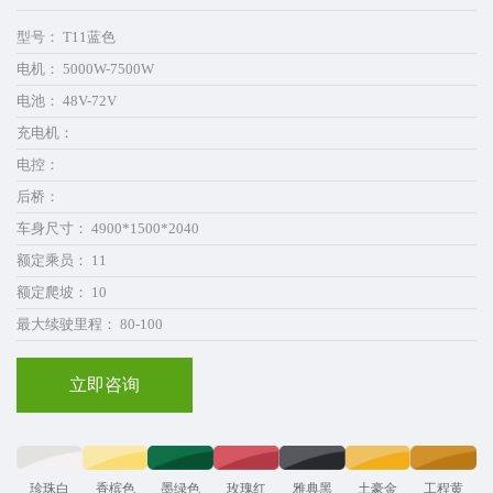
型号： T11蓝色
电机： 5000W-7500W
电池： 48V-72V
充电机：
电控：
后桥：
车身尺寸： 4900*1500*2040
额定乘员： 11
额定爬坡： 10
最大续驶里程： 80-100
立即咨询
珍珠白
香槟色
墨绿色
玫瑰红
雅典黑
土豪金
工程黄