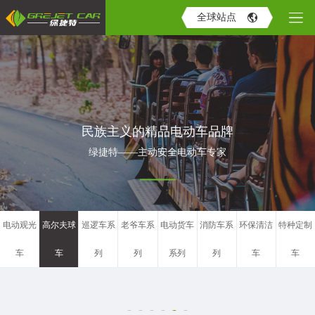
全球站点
民族主义的精品电动车品牌
绿捷特——主动安全电动车专家
电动观光
高尔夫球
巡逻车系
老爷车系
电动货车
消防车系
环保清洁
特种定制
车
车
列
列
系列
列
车
车