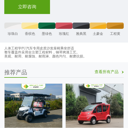
立即咨询
珍珠白
香槟色
墨绿色
玫瑰红
雅典黑
土豪金
工程黄
人体工程学PU汽车专用皮质沙发座椅乘坐舒适
整车覆盖件采用全注塑工程材料，钢琴烤漆工艺。
美观、耐用、耐腐蚀、耐雨淋、颜色均匀、耐磨抗损。
推荐产品
查看所有产品