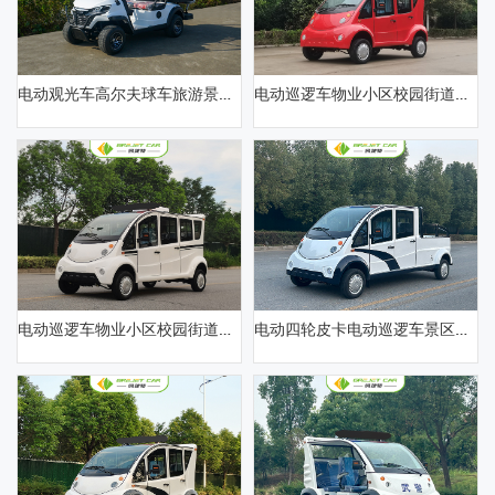
电动观光车高尔夫球车旅游景区公园游览代步酒店校园接待摆渡车楼盘看房物业小区电瓶四轮巡逻车
电动巡逻车物业小区校园街道治安巡逻电动接待车4-5座封闭可定制厂区景区公园摆渡观光巡逻电瓶接驳车
电动巡逻车物业小区校园街道治安巡逻电动接待车6-8座封闭可定制厂区景区公园摆渡观光巡逻电瓶接驳车
电动四轮皮卡电动巡逻车景区度假村物业观光游览巡逻车社区公园学校巡逻巡查接待摆渡接驳电瓶车