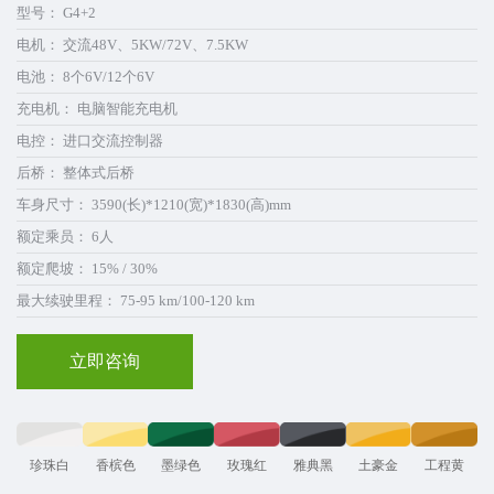
型号： G4+2
电机： 交流48V、5KW/72V、7.5KW
电池： 8个6V/12个6V
充电机： 电脑智能充电机
电控： 进口交流控制器
后桥： 整体式后桥
车身尺寸： 3590(长)*1210(宽)*1830(高)mm
额定乘员： 6人
额定爬坡： 15% / 30%
最大续驶里程： 75-95 km/100-120 km
立即咨询
珍珠白
香槟色
墨绿色
玫瑰红
雅典黑
土豪金
工程黄