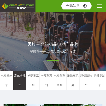
全球站点
民族主义的精品电动车品牌
绿捷特——主动安全电动车专家
电动观光
高尔夫球
巡逻车系
老爷车系
电动货车
消防车系
环保清洁
特种定制
车
车
列
列
系列
列
车
车